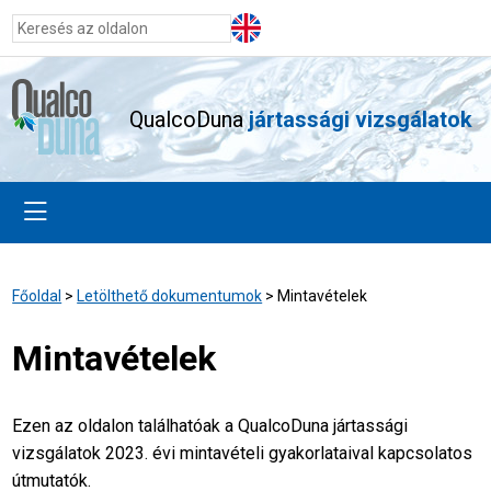
QualcoDuna
jártassági vizsgálatok
Főoldal
>
Letölthető dokumentumok
>
Mintavételek
Mintavételek
Ezen az oldalon találhatóak a QualcoDuna jártassági
vizsgálatok 2023. évi mintavételi gyakorlataival kapcsolatos
útmutatók.