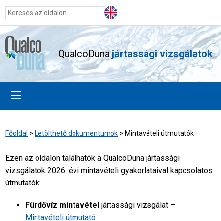
QualcoDuna
jártassági vizsgálatok
Főoldal
>
Letölthető dokumentumok
>
Mintavételi útmutatók
Ezen az oldalon találhatók a QualcoDuna jártassági
vizsgálatok 2026. évi mintavételi gyakorlataival kapcsolatos
útmutatók:
Fürdővíz mintavétel
jártassági vizsgálat –
Mintavételi útmutató