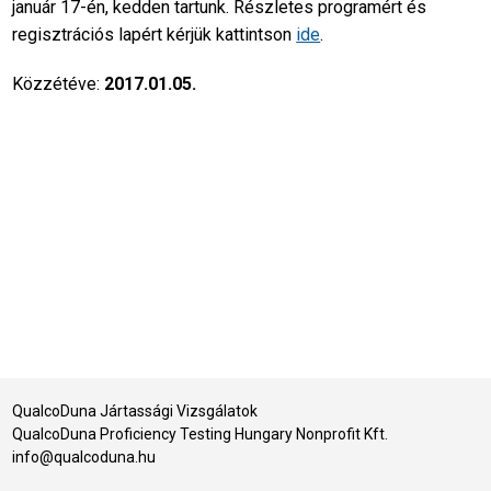
január 17-én, kedden tartunk. Részletes programért és
regisztrációs lapért kérjük kattintson
ide
.
Közzétéve:
2017.01.05.
QualcoDuna Jártassági Vizsgálatok
QualcoDuna Proficiency Testing Hungary Nonprofit Kft.
info@qualcoduna.hu