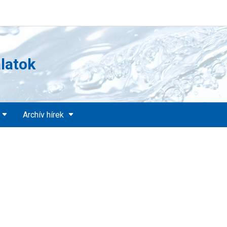
álatok
Archív hírek