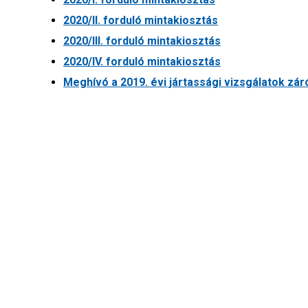
2020/II. forduló mintakiosztás
2020/III. forduló mintakiosztás
2020/IV. forduló mintakiosztás
Meghívó a 2019. évi jártassági vizsgálatok zá