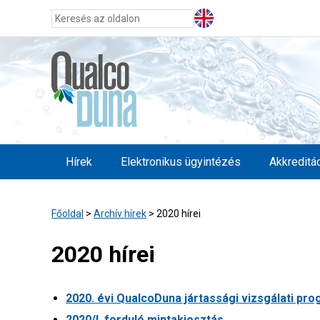
Hírek
Elektronikus ügyintézés
Akkreditá
Főoldal
>
Archív hírek
>
2020 hírei
2020 hírei
2020. évi QualcoDuna jártassági vizsgálati pr
2020/I. forduló mintakiosztás