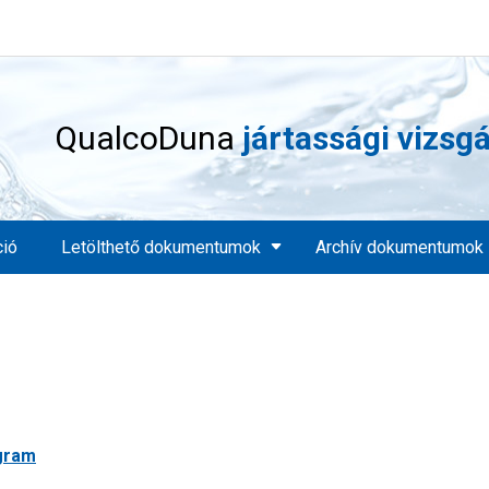
QualcoDuna
jártassági vizsg
ció
Letölthető dokumentumok
Archív dokumentumok
ogram