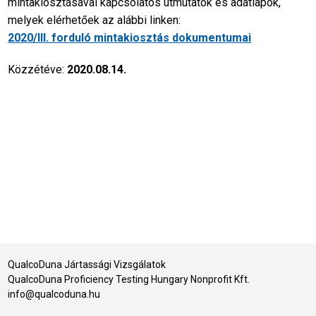
mintakiosztásával kapcsolatos útmutatók és adatlapok,
melyek elérhetőek az alábbi linken:
2020/III. forduló mintakiosztás dokumentumai
Közzétéve:
2020.08.14.
QualcoDuna Jártassági Vizsgálatok
QualcoDuna Proficiency Testing Hungary Nonprofit Kft.
info@qualcoduna.hu