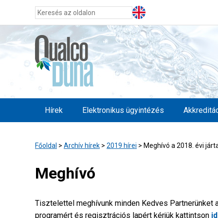
Hírek
Elektronikus ügyintézés
Akkreditá
Főoldal
>
Archív hírek
>
2019 hírei
>
Meghívó a 2018. évi járt
Meghívó
Tisztelettel meghívunk minden Kedves Partnerünket a 
programért és regisztrációs lapért kérjük kattintson
i