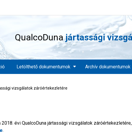
QualcoDuna
jártassági vizsg
ció
Letölthető dokumentumok
Archív dokumentumok
assági vizsgálatok záróértekezletére
2018. évi QualcoDuna jártassági vizsgálatok záróértekezletére,
de
.