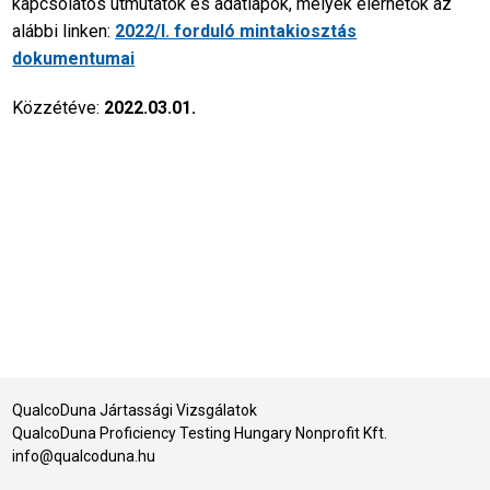
kapcsolatos útmutatók és adatlapok, melyek elérhetők az
alábbi linken:
2022/I. forduló mintakiosztás
dokumentumai
Közzétéve:
2022.03.01.
QualcoDuna Jártassági Vizsgálatok
QualcoDuna Proficiency Testing Hungary Nonprofit Kft.
info@qualcoduna.hu