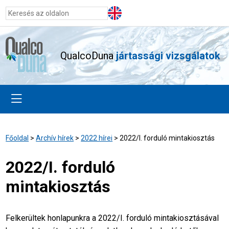
QualcoDuna
jártassági vizsgálatok
Főoldal
>
Archív hírek
>
2022 hírei
>
2022/I. forduló mintakiosztás
2022/I. forduló
mintakiosztás
Felkerültek honlapunkra a 2022/I. forduló mintakiosztásával